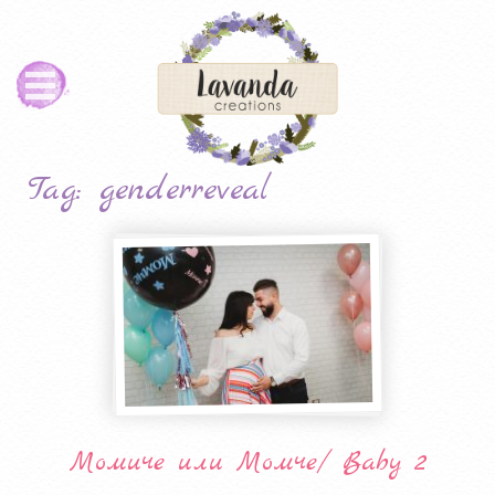
Tag: genderreveal
Момиче или Момче/ Baby 2