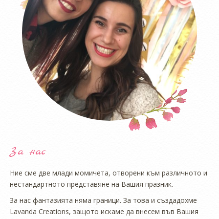
За нас
Ние сме две млади момичета, отворени към различното и
нестандартното представяне на Вашия празник.
За нас фантазията няма граници. За това и създадохме
Lavanda Creations, защото искаме да внесем във Вашия