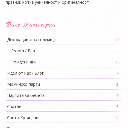
празник нотка уникалност и оригиналност.
Блог Категории
Декорации и за големи ;)
19
Proom / Бал
3
Рождени дни
16
Идеи от нас / Блог
7
Моминско парти
3
Партита за бебета
6
Сватби
6
Свето Кръщение
12