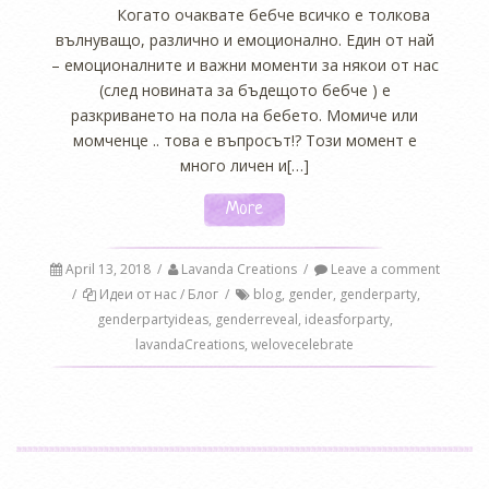
Когато очаквате бебче всичко е толкова
вълнуващо, различно и емоционално. Един от най
– емоционалните и важни моменти за някои от нас
(след новината за бъдещото бебче ) е
разкриването на пола на бебето. Момиче или
момченце .. това е въпросът!? Този момент е
много личен и[…]
More
April 13, 2018
/
Lavanda Creations
/
Leave a comment
/
Идеи от нас / Блог
/
blog
,
gender
,
genderparty
,
genderpartyideas
,
genderreveal
,
ideasforparty
,
lavandaCreations
,
welovecelebrate