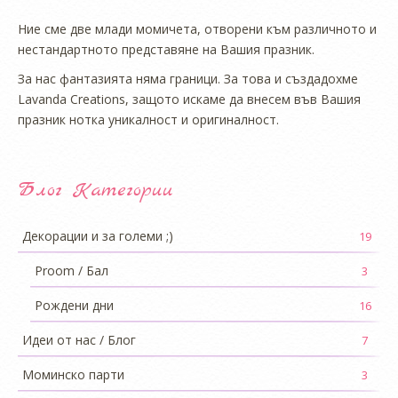
Ние сме две млади момичета, отворени към различното и
нестандартното представяне на Вашия празник.
За нас фантазията няма граници. За това и създадохме
Lavanda Creations, защото искаме да внесем във Вашия
празник нотка уникалност и оригиналност.
Блог Категории
Декорации и за големи ;)
19
Proom / Бал
3
Рождени дни
16
Идеи от нас / Блог
7
Моминско парти
3