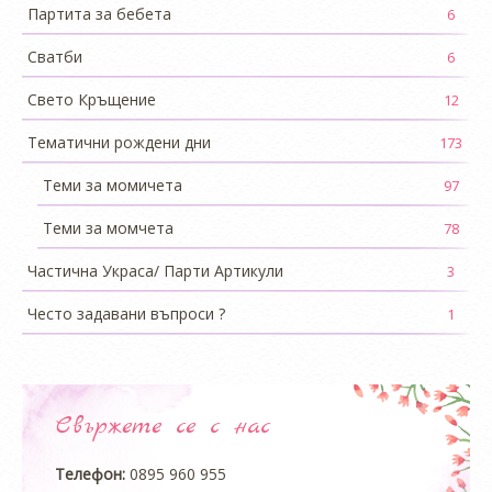
Партита за бебета
6
Сватби
6
Свето Кръщение
12
Тематични рождени дни
173
Теми за момичета
97
Теми за момчета
78
Частична Украса/ Парти Артикули
3
Често задавани въпроси ?
1
Свържете се с нас
Телефон:
0895 960 955