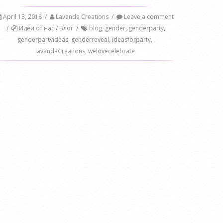
April 13, 2018
/
Lavanda Creations
/
Leave a comment
/
Идеи от нас / Блог
/
blog
,
gender
,
genderparty
,
genderpartyideas
,
genderreveal
,
ideasforparty
,
lavandaCreations
,
welovecelebrate