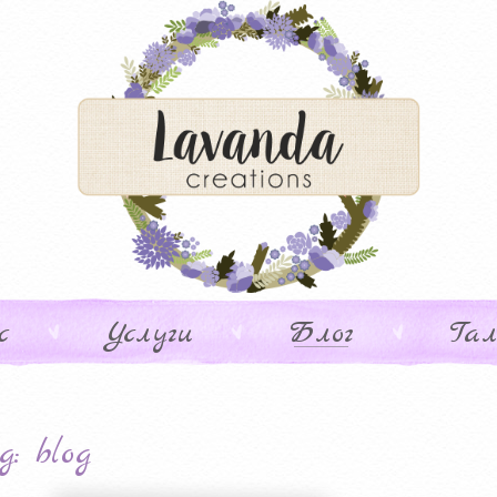
с
Услуги
Блог
Гал
g: blog