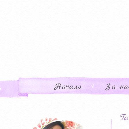
Начало
За на
Ta