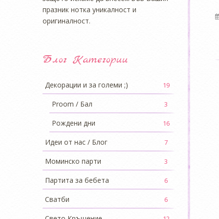
празник нотка уникалност и
оригиналност.
Блог Категории
Декорации и за големи ;)
19
Proom / Бал
3
Рождени дни
16
Идеи от нас / Блог
7
Моминско парти
3
Партита за бебета
6
Сватби
6
Свето Кръщение
12