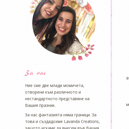
За нас
в
Ние сме две млади момичета,
отворени към различното и
нестандартното представяне на
м
Вашия празник.
За нас фантазията няма граници. За
това и създадохме Lavanda Creations,
защото искаме да внесем във Вашия