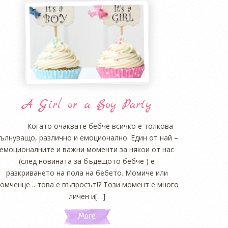
A Girl or a Boy Party
Когато очаквате бебче всичко е толкова
ълнуващо, различно и емоционално. Един от най –
емоционалните и важни моменти за някои от нас
(след новината за бъдещото бебче ) е
разкриването на пола на бебето. Момиче или
омченце .. това е въпросът!? Този момент е много
личен и[…]
More