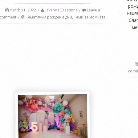
рожд
March 11, 2022
/
Lavanda Creations
/
Leave a
изця
comment
/
Тематични рождени дни
,
Теми за момчета
бла
ме
comm