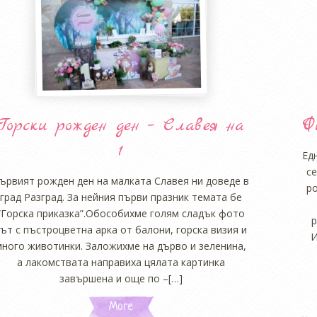
Горски рожден ден – Славея на
Ф
1
Ед
се
ървият рожден ден на малката Славея ни доведе в
ро
град Разград. За нейния първи празник темата бе
“Горска приказка”.Обособихме голям сладък фото
р
ът с пъстроцветна арка от балони, горска визия и
И
много животинки. Заложихме на дърво и зеленина,
а лакомствата направиха цялата картинка
завършена и още по –[…]
More