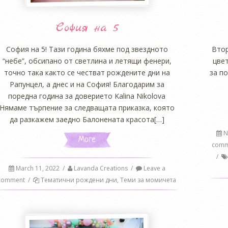
София на 5
София на 5! Тази година бяхме под звездното
Втор
“небе”, обсипано от светлина и летящи фенери,
цвет
точно така както се честват рождените дни на
за по
Рапунцел, а днес и на София! Благодарим за
поредна година за доверието Kalina Nikolova
Нямаме търпение за следващата приказка, която
да разкажем заедно Балонената красота[…]
N
More
comm
/
March 11, 2022
/
Lavanda Creations
/
Leave a
comment
/
Тематични рождени дни
,
Теми за момичета