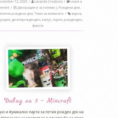
ovember 12, 2020
/
Lavanda Creations
/
Leave a
mment
/
Декорации и за големи ;)
,
Рождени дни
,
атични рождени дни
,
Теми за момичета
/
варна
,
орация
,
десетирожденден
,
кактус
,
парти
,
рожденден
,
фиеста
Давид на 5 – Mincraft
но и #уникално парти за петия рожден ден на
д!Украсата на сладкия кът отново бе на тема,