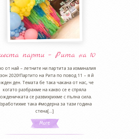
иеста парти – Рита на 10
но от най – летните ни партита за изминалия
зон 2020!Партито на Рита по повод 11 – я й
жден ден. Темата бе така чакана от нас, че
когато разбрахме на какво се е спряла
ожденичката се развихрихме с пълна сила.
зработихме така #модерна за тази година
стена[…]
More