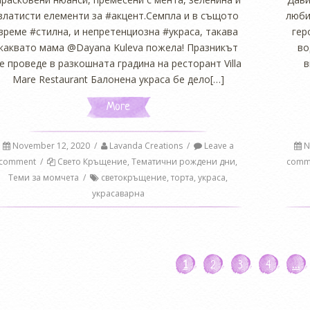
златисти елементи за #акцент.Семпла и в същото
люби
време #стилна, и непретенциозна #украса, такава
гер
каквато мама @Dayana Kuleva пожела! Празникът
во
е проведе в разкошната градина на ресторант Villa
в
Mare Restaurant Балонена украса бе дело[…]
More
November 12, 2020
/
Lavanda Creations
/
Leave a
N
comment
/
Свето Кръщение
,
Тематични рождени дни
,
comm
Теми за момчета
/
светокръщение
,
торта
,
украса
,
украсаварна
1
2
3
4
…