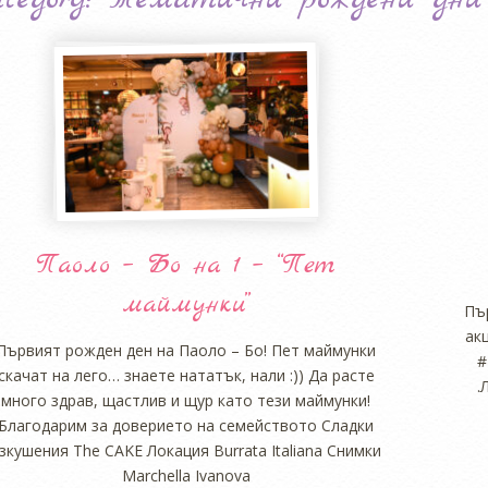
Паоло – Бо на 1 – “Пет
маймунки”
Пъ
ак
Първият рожден ден на Паоло – Бо! Пет маймунки
#
скачат на лего… знаете нататък, нали :)) Да расте
.
много здрав, щастлив и щур като тези маймунки!
Благодарим за доверието на семейството Сладки
зкушения The CAKE Локация Burrata Italiana Снимки
Marchella Ivanova