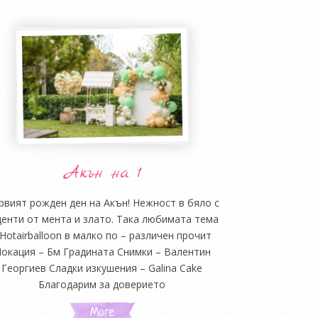
Акън на 1
рвият рожден ден на Акън! Нежност в бяло с
центи от мента и злато. Така любимата тема
Hotairballoon в малко по – различен прочит
Локация – Бм Градината Снимки – Валентин
Георгиев Сладки изкушения – Galina Cake
Благодарим за доверието
More