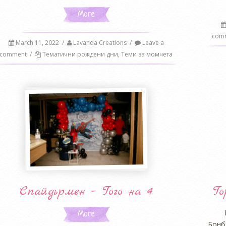
More
com
March 11, 2022
/
Lavanda Creations
/
Leave a
comment
/
Тематични рождени дни
,
Теми за момчета
Спайдърмен – Гого на 4
Го
More
Бонб