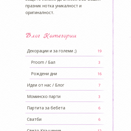
празник нотка уникалност и
оригиналност.
Блог Категории
Декорации и за големи ;)
19
Proom / Бал
3
Рождени дни
16
Идеи от нас / Блог
7
Моминско парти
3
Партита за бебета
6
Сватби
6
Свето Кръщение
12