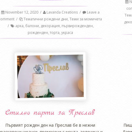
N
co
November 12, 2020
/
Lavanda Creations
/
Leave a
Тем
comment
/
Тематични рождени дни
,
Теми за момичета
дек
/
арка
,
балони
,
декорация
,
първирожденден
,
рожденден
,
торта
,
украса
Стилно парти за Преслав
Първият рожден ден на Преслав бе в нежни
Пищ
прасковени нюанси, премесени с мента, зеленина и
Дави