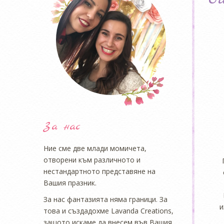
За нас
Ние сме две млади момичета,
отворени към различното и
нестандартното представяне на
Вашия празник.
За нас фантазията няма граници. За
и
това и създадохме Lavanda Creations,
защото искаме да внесем във Вашия