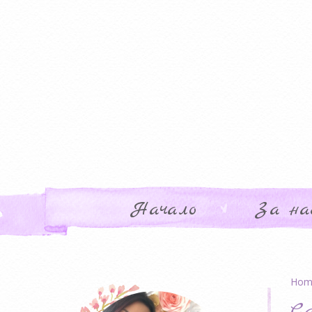
Начало
За на
Hom
Ca