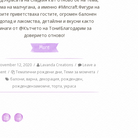
ма на малчугана, а именно #Mincraft.Фигури на
оите приветстваха гостите, огромен балонен
допад и лакомства, детайлни и вкусни както
инаги от @Кътчето на Тони!Благодарим за
доверието отново!
More
ovember 12, 2020
/
Lavanda Creations
/
Leave a
ent
/
Тематични рождени дни
,
Теми за момчета
/
балони
,
варна
,
декорация
,
рожденден
,
рождендензамомче
,
торта
,
украса
18
→