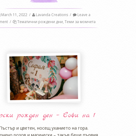
March 11, 2022
/
Lavanda Creations
/
Leave a
ment
/
Тематични рождени дни
,
Теми за момчета
рски рожден ден – Софи на 1
Пъстър и цветен, носещ уханието на гора.
онено розов и магически – такъв беше първия