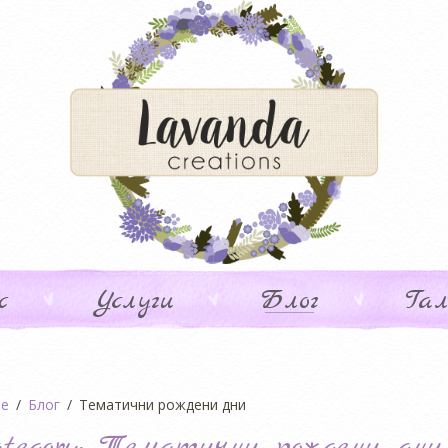
с
Услуги
Блог
Гал
e
Блог
Тематични рождени дни
tegory:
Тематични рождени дни