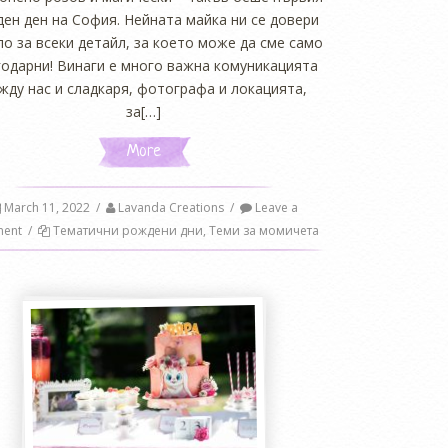
ен ден на София. Нейната майка ни се довери
ло за всеки детайл, за което може да сме само
годарни! Винаги е много важна комуникацията
жду нас и сладкаря, фотографа и локацията,
за[…]
More
March 11, 2022
/
Lavanda Creations
/
Leave a
ent
/
Тематични рождени дни
,
Теми за момичета