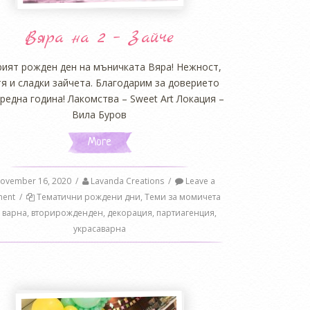
Вяра на 2 – Зайче
ият рожден ден на мъничката Вяра! Нежност,
я и сладки зайчета. Благодарим за доверието
редна година! Лакомства – Sweet Art Локация –
Вила Буров
More
ovember 16, 2020
/
Lavanda Creations
/
Leave a
ent
/
Тематични рождени дни
,
Теми за момичета
варна
,
вторирожденден
,
декорация
,
партиагенция
,
украсаварна