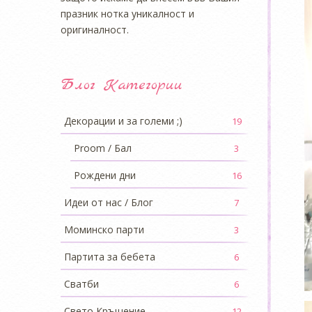
празник нотка уникалност и
оригиналност.
Блог Категории
Декорации и за големи ;)
19
Proom / Бал
3
Рождени дни
16
Идеи от нас / Блог
7
Моминско парти
3
Партита за бебета
6
Сватби
6
Свето Кръщение
12