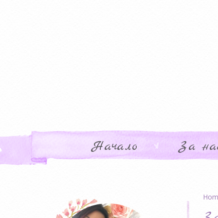
Начало
За на
Hom
З