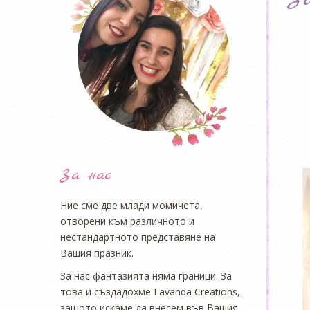
За нас
Ние сме две млади момичета,
отворени към различното и
нестандартното представяне на
Вашия празник.
За нас фантазията няма граници. За
това и създадохме Lavanda Creations,
защото искаме да внесем във Вашия