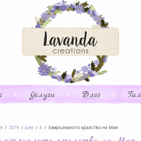
с
Услуги
Блог
Гал
e
2019
June
6
Замръзналото кралство на Мая
амръзналото кралство на Мая