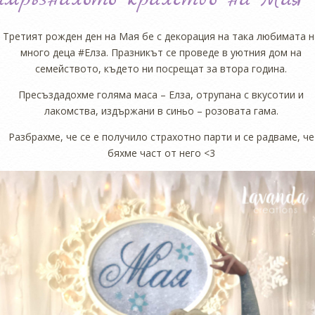
Третият рожден ден на Мая бе с декорация на така любимата н
много деца #Елза. Празникът се проведе в уютния дом на
семейството, където ни посрещат за втора година.
Пресъздадохме голяма маса – Елза, отрупана с вкусотии и
лакомства, издържани в синьо – розовата гама.
Разбрахме, че се е получило страхотно парти и се радваме, че
бяхме част от него <3