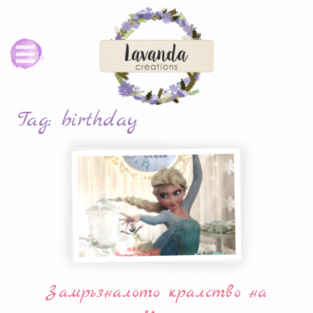
Tag: birthday
Замръзналото кралство на