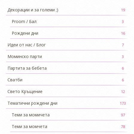
Декорации и за големи ;)
19
Proom / Бал
3
Рождени дни
16
Идеи от нас / Блог
7
Моминско парти
3
Партита за бебета
6
Сватби
6
Свето Кръщение
12
Тематични рождени дни
173
Теми за момичета
97
Теми за момчета
78