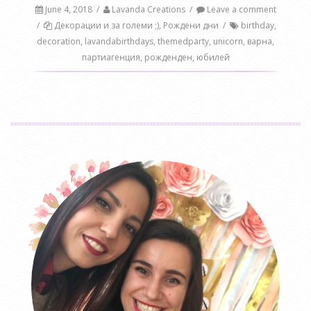
June 4, 2018
/
Lavanda Creations
/
Leave a comment
/
Декорации и за големи ;)
,
Рождени дни
/
birthday
,
decoration
,
lavandabirthdays
,
themedparty
,
unicorn
,
варна
,
партиагенция
,
рожденден
,
юбилей