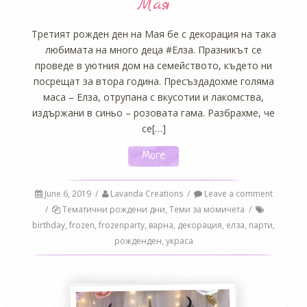
Мая
Третият рожден ден на Мая бе с декорация на така
любимата на много деца #Елза. Празникът се
проведе в уютния дом на семейството, където ни
посрещат за втора година. Пресъздадохме голяма
маса – Елза, отрупана с вкусотии и лакомства,
издържани в синьо – розовата гама. Разбрахме, че
се[…]
More
June 6, 2019
/
Lavanda Creations
/
Leave a comment
/
Тематични рождени дни
,
Теми за момичета
/
birthday
,
frozen
,
frozenparty
,
варна
,
декорация
,
елза
,
парти
,
рожденден
,
украса