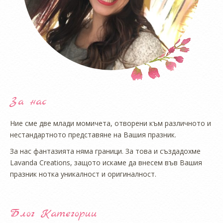
За нас
Ние сме две млади момичета, отворени към различното и
нестандартното представяне на Вашия празник.
За нас фантазията няма граници. За това и създадохме
Lavanda Creations, защото искаме да внесем във Вашия
празник нотка уникалност и оригиналност.
Блог Категории