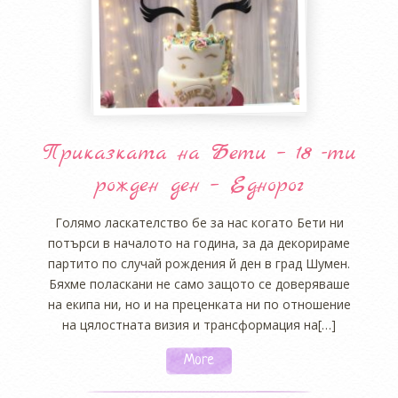
Приказката на Бети – 18 -ти
рожден ден – Еднорог
Голямо ласкателство бе за нас когато Бети ни
потърси в началото на година, за да декорираме
партито по случай рождения й ден в град Шумен.
Бяхме поласкани не само защото се доверяваше
на екипа ни, но и на преценката ни по отношение
на цялостната визия и трансформация на[…]
More