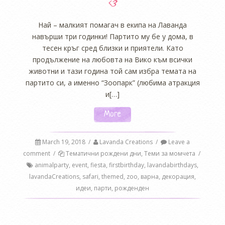
<3
Най – малкият помагач в екипа на Лаванда
навърши три годинки! Партито му бе у дома, в
тесен кръг сред близки и приятели. Като
продължение на любовта на Вико към всички
животни и тази година той сам избра темата на
партито си, а именно “Зоопарк” (любима атракция
и[…]
More
March 19, 2018
/
Lavanda Creations
/
Leave a
comment
/
Тематични рождени дни
,
Теми за момчета
/
animalparty
,
event
,
fiesta
,
firstbirthday
,
lavandabirthdays
,
lavandaCreations
,
safari
,
themed
,
zoo
,
варна
,
декорация
,
идеи
,
парти
,
рожденден