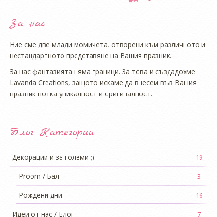
За нас
Ние сме две млади момичета, отворени към различното и
нестандартното представяне на Вашия празник.
За нас фантазията няма граници. За това и създадохме
Lavanda Creations, защото искаме да внесем във Вашия
празник нотка уникалност и оригиналност.
Блог Категории
Декорации и за големи ;)
19
Proom / Бал
3
Рождени дни
16
Идеи от нас / Блог
7