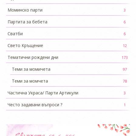
Моминско парти
3
Партита за бебета
6
Сватби
6
Свето Кръщение
12
Тематични рождени дни
173
Теми за момичета
97
Теми за момчета
78
Частична Украса/ Парти Артикули
3
Често задавани въпроси ?
1
Свържете се с нас