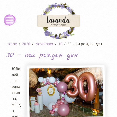
Home
2020
November
10
30 – ти рожден ден
30 – ти рожден ден
Юби
лей
за
една
стил
на,
млад
а
дама!