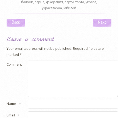
балони
,
варна
,
декорация
,
парти
,
торта
,
украса
,
украсаварна
,
юбилей
Post navigation
Back
Next
Leave a comment
Your email address will not be published.
Required fields are
marked
*
Comment
Name
*
Email
*