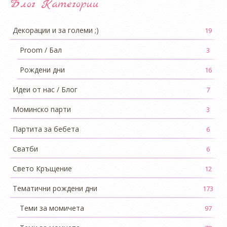
Блог Категории
Декорации и за големи ;)
19
Proom / Бал
3
Рождени дни
16
Идеи от нас / Блог
7
Моминско парти
3
Партита за бебета
6
Сватби
6
Свето Кръщение
12
Тематични рождени дни
173
Теми за момичета
97