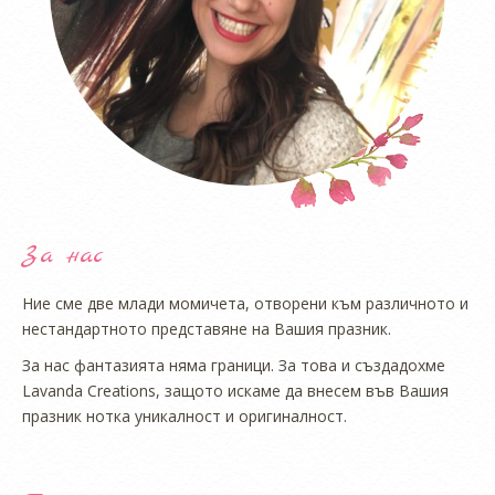
За нас
Ние сме две млади момичета, отворени към различното и
нестандартното представяне на Вашия празник.
За нас фантазията няма граници. За това и създадохме
Lavanda Creations, защото искаме да внесем във Вашия
празник нотка уникалност и оригиналност.