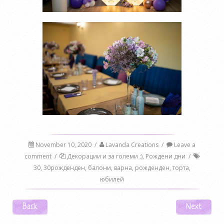
November 10, 2020
/
Lavanda Creations
/
Leave a
comment
/
Декорации и за големи ;)
,
Рождени дни
/
30
,
30рожденден
,
балони
,
варна
,
рожденден
,
торта
,
юбилей
Post navigation
Back
Next