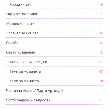
Рождени дни
16
Идеи от нас / Блог
7
Моминско парти
3
Партита за бебета
6
Сватби
6
Свето Кръщение
12
Тематични рождени дни
173
Теми за момичета
97
Теми за момчета
78
Частична Украса/ Парти Артикули
3
Често задавани въпроси ?
1