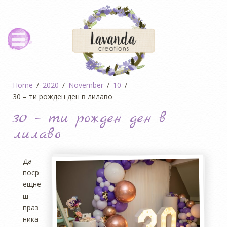
Home
2020
November
10
30 – ти рожден ден в лилаво
30 – ти рожден ден в
лилаво
Да
поср
ещне
ш
праз
ника