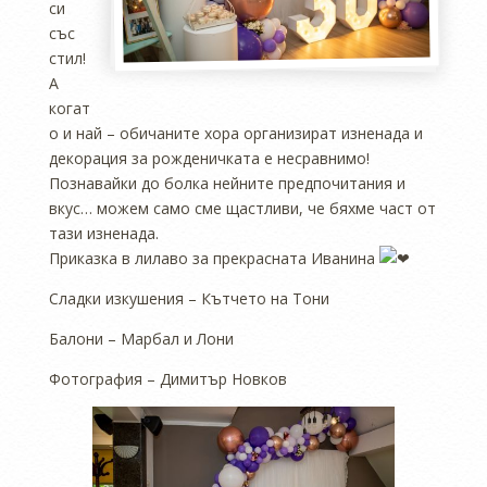
си
със
стил!
А
когат
о и най – обичаните хора организират изненада и
декорация за рожденичката е несравнимо!
Познавайки до болка нейните предпочитания и
вкус… можем само сме щастливи, че бяхме част от
тази изненада.
Приказка в лилаво за прекрасната Иванина
Сладки изкушения – Кътчето на Тони
Балони – Марбал и Лони
Фотография – Димитър Новков