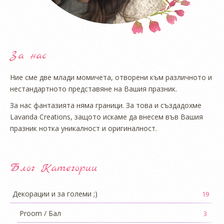
За нас
Ние сме две млади момичета, отворени към различното и
нестандартното представяне на Вашия празник.
За нас фантазията няма граници. За това и създадохме
Lavanda Creations, защото искаме да внесем във Вашия
празник нотка уникалност и оригиналност.
Блог Категории
Декорации и за големи ;)
19
Proom / Бал
3