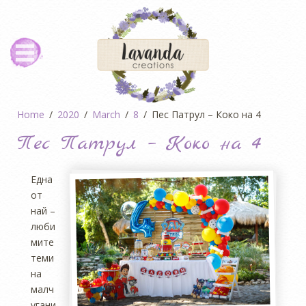
Home
2020
March
8
Пес Патрул – Коко на 4
Пес Патрул – Коко на 4
Една
от
най –
люби
мите
теми
на
малч
угани