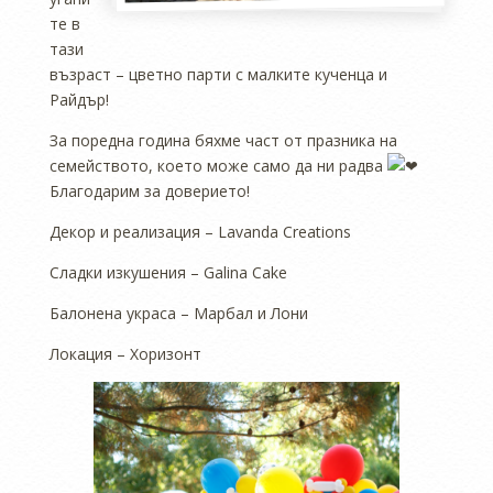
те в
тази
възраст – цветно парти с малките кученца и
Райдър!
За поредна година бяхме част от празника на
семейството, което може само да ни радва
Благодарим за доверието!
Декор и реализация – Lavanda Creations
Сладки изкушения – Galina Cake
Балонена украса – Марбал и Лони
Локация – Хоризонт