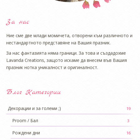
За нас
Ние сме две млади момичета, отворени към различното и
нестандартното представяне на Вашия празник.
За нас фантазията няма граници. За това и създадохме
Lavanda Creations, защото искаме да внесем във Вашия
празник нотка уникалност и оригиналност.
Блог Категории
Декорации и за големи ;)
19
Proom / Бал
3
Рождени дни
16