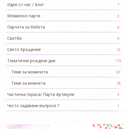
Идеи от нас / Блог
7
Моминско парти
3
Партита за бебета
6
Сватби
6
Свето Кръщение
12
Тематични рождени дни
173
Теми за момичета
97
Теми за момчета
78
Частична Украса/ Парти Артикули
3
Често задавани въпроси ?
1