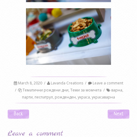
March 8, 2020
/
Lavanda Creations
/
Leave a comment
/
Тематични рождени дни
,
Теми за момчета
/
варна
,
парти
,
песпатрул
,
рожденден
,
украса
,
украсаварна
Post navigation
Back
Next
Leave a comment