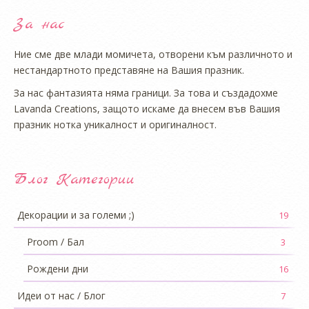
За нас
Ние сме две млади момичета, отворени към различното и
нестандартното представяне на Вашия празник.
За нас фантазията няма граници. За това и създадохме
Lavanda Creations, защото искаме да внесем във Вашия
празник нотка уникалност и оригиналност.
Блог Категории
Декорации и за големи ;)
19
Proom / Бал
3
Рождени дни
16
Идеи от нас / Блог
7