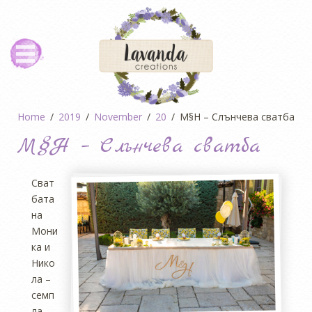
Home
2019
November
20
М§Н – Слънчева сватба
М§Н – Слънчева сватба
Сват
бата
на
Мони
ка и
Нико
ла –
семп
ла,