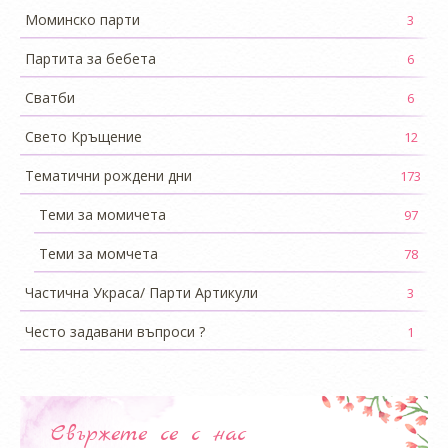
Моминско парти
3
Партита за бебета
6
Сватби
6
Свето Кръщение
12
Тематични рождени дни
173
Теми за момичета
97
Теми за момчета
78
Частична Украса/ Парти Артикули
3
Често задавани въпроси ?
1
Свържете се с нас