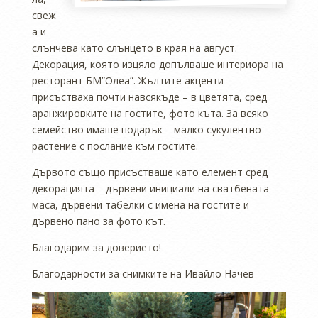
свеж
а и
слънчева като слънцето в края на август.
Декорация, която изцяло допълваше интериора на
ресторант БМ”Олеа”. Жълтите акценти
присъстваха почти навсякъде – в цветята, сред
аранжировките на гостите, фото къта. За всяко
семейство имаше подарък – малко сукулентно
растение с послание към гостите.
Дървото също присъстваше като елемент сред
декорацията – дървени инициали на сватбената
маса, дървени табелки с имена на гостите и
дървено пано за фото кът.
Благодарим за доверието!
Благодарности за снимките на Ивайло Начев