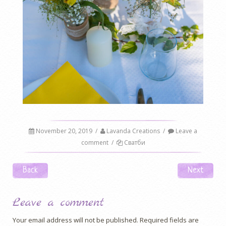
November 20, 2019
/
Lavanda Creations
/
Leave a
comment
/
Сватби
Post navigation
Back
Next
Leave a comment
Your email address will not be published.
Required fields are