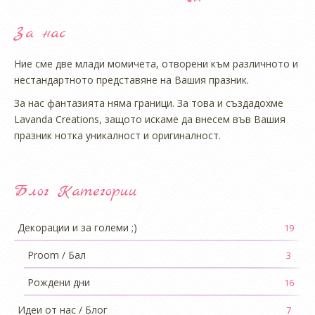
За нас
Ние сме две млади момичета, отворени към различното и
нестандартното представяне на Вашия празник.
За нас фантазията няма граници. За това и създадохме
Lavanda Creations, защото искаме да внесем във Вашия
празник нотка уникалност и оригиналност.
Блог Категории
Декорации и за големи ;)
19
Proom / Бал
3
Рождени дни
16
Идеи от нас / Блог
7