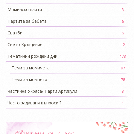
Моминско парти
3
Партита за бебета
6
Сватби
6
Свето Кръщение
12
Тематични рождени дни
173
Теми за момичета
97
Теми за момчета
78
Частична Украса/ Парти Артикули
3
Често задавани въпроси ?
1
Свържете се с нас