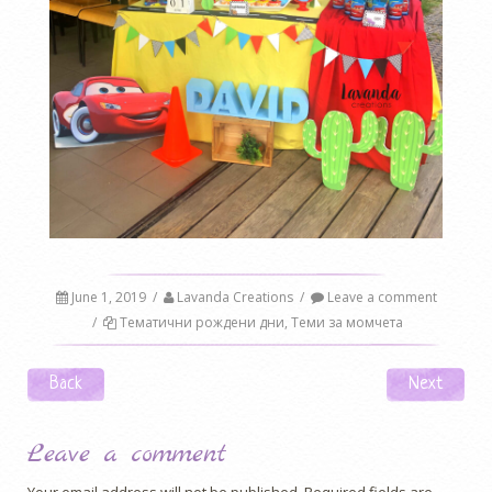
June 1, 2019
/
Lavanda Creations
/
Leave a comment
/
Тематични рождени дни
,
Теми за момчета
Post navigation
Back
Next
Leave a comment
Your email address will not be published.
Required fields are