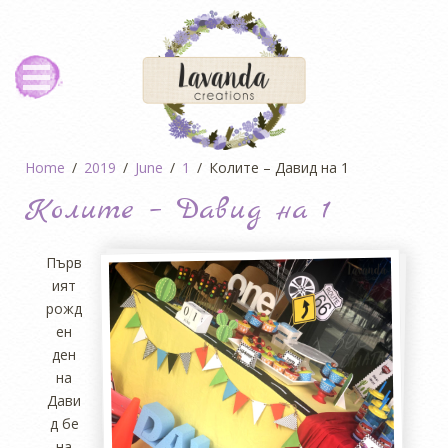
Home
2019
June
1
Колите – Давид на 1
Колите – Давид на 1
Първ
ият
рожд
ен
ден
на
Дави
д бе
на