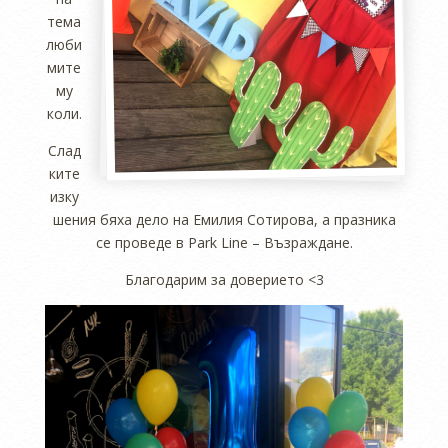
тема
люби
мите
му
коли.
Слад
ките
изку
шения бяха дело на Емилия Сотирова, а празника
се проведе в Park Line – Възраждане.
Благодарим за доверието <3