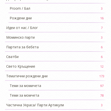
Proom / Бал
3
Рождени дни
16
Идеи от нас / Блог
7
Моминско парти
3
Партита за бебета
6
Сватби
6
Свето Кръщение
12
Тематични рождени дни
173
Теми за момичета
97
Теми за момчета
78
Частична Украса/ Парти Артикули
3