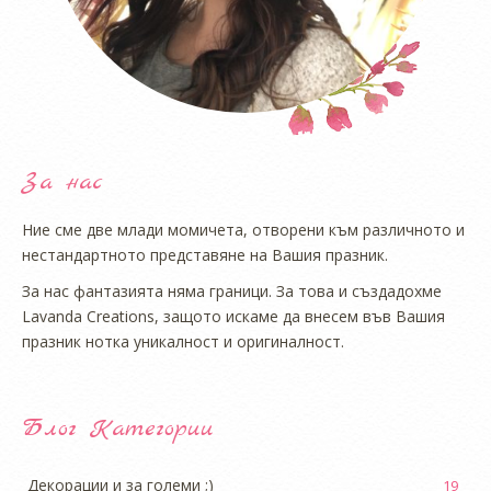
За нас
Ние сме две млади момичета, отворени към различното и
нестандартното представяне на Вашия празник.
За нас фантазията няма граници. За това и създадохме
Lavanda Creations, защото искаме да внесем във Вашия
празник нотка уникалност и оригиналност.
Блог Категории
Декорации и за големи ;)
19