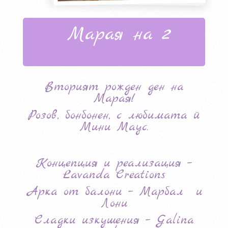
Марая на 2
Вторият рожден ден на
Марая!
Розов, бонбонен, с любимата й
Мини Маус.
Концепция и реализация –
Lavanda Creations
Арка от балони – Марбал и
Лони
Сладки изкушения – Galina