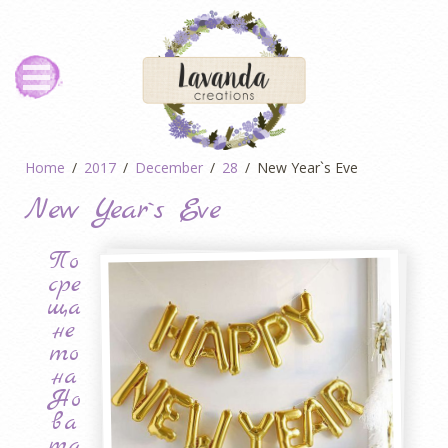
Home
2017
December
28
New Year`s Eve
New Year`s Eve
По
сре
ща
не
то
на
Но
ва
та