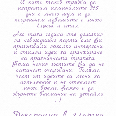
И като такъв трябва да
изпратим изминалите 365
дни с много шум и да
посрещнем идващите с много
блясък и стил.
Ако тази година сте домакин
на новогодишно парти сме Ви
приготвили няколко интересни
и стилни идеи за аранжиране
на празничната трапеза.
Няма начин гостите Ви да не
останат очаровани. Голяма
част от идеите са лесни за
изпълнение и не отнемат
много време. Важно е да
обърнете внимание на детайла
; )
Декорация в златно