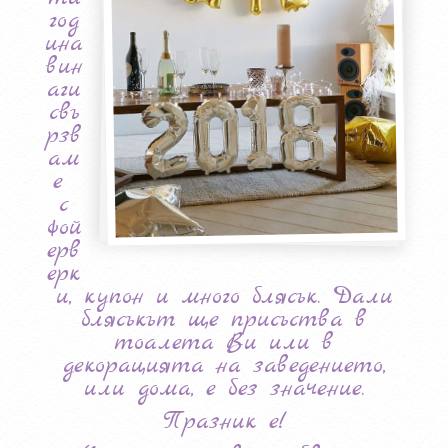
год
ина
вин
аги
свъ
рзв
ам
е
с
фой
ерв
ерк
и, купон и много блясък. Дали
блясъкът ще присъства в
тоалета Ви или в
декорацията на заведението,
или дома, е без значение.
Празник е!