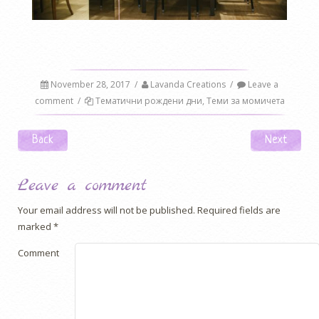
November 28, 2017
/
Lavanda Creations
/
Leave a
comment
/
Тематични рождени дни
,
Теми за момичета
Post navigation
Back
Next
Leave a comment
Your email address will not be published.
Required fields are
marked
*
Comment