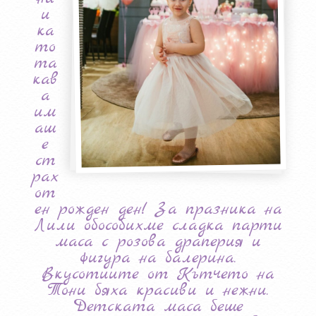
и
ка
то
та
кав
а
им
аш
е
ст
рах
от
ен рожден ден! За празника на
Лили обособихме сладка парти
маса с розова драперия и
фигура на балерина.
Вкусотиите от Кътчето на
Тони бяха красиви и нежни.
Детската маса беше