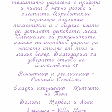
тематично украсена с прибори
и чинии в нежно розово и
златисто. Изработихме
хартиени подложки
тематични и с надпис, които
да допълнят детската маса.
Специално за рожденичката
имаше тематична украса на
нейното столче от тюл и
малък банер. Благодарим за
доверието отново на
семейството <3
Концепция и реализация –
Lavanda Creations
Сладки изкушения – Кътчето
на Тони
Балони – Марбал и Лони
Локация – Villa Mare