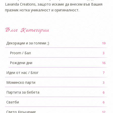
Lavanda Creations, защото искаме да внесем във Вашия
празник нотка уникалност и оригиналност.
Блог Категории
Декорации и за големи ;)
19
Proom / Бал
3
Рождени дни
16
Идеи от нас / Блог
7
Моминско парти
3
Партита за бебета
6
Сватби
6
Свето Кръщение
12