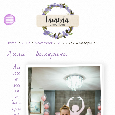
Home
2017
November
28
Лили – балерина
Лили – балерина
Ли
ли
е
ма
лк
а
бал
ери
на