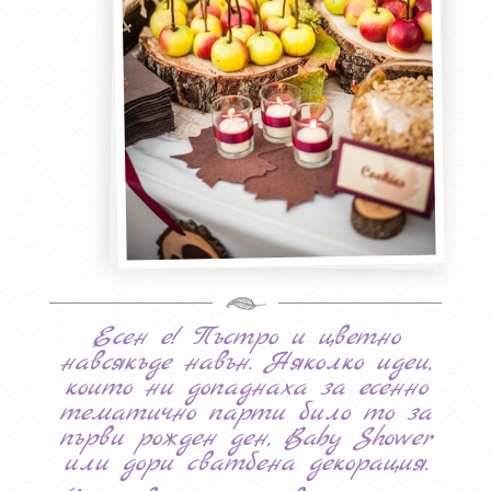
Есен е! Пъстро и цветно
навсякъде навън. Няколко идеи,
които ни допаднаха за есенно
тематично парти било то за
първи рожден ден, Baby Shower
или дори сватбена декорация.