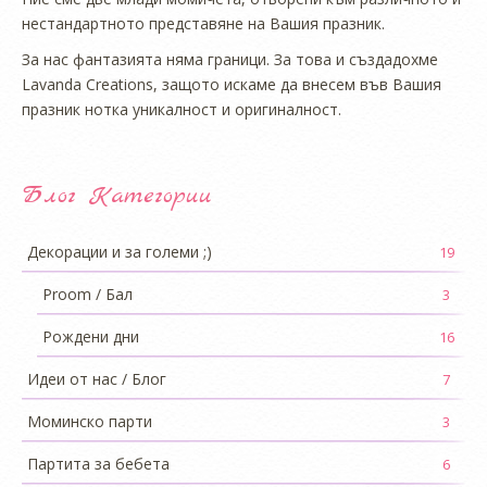
нестандартното представяне на Вашия празник.
За нас фантазията няма граници. За това и създадохме
Lavanda Creations, защото искаме да внесем във Вашия
празник нотка уникалност и оригиналност.
Блог Категории
Декорации и за големи ;)
19
Proom / Бал
3
Рождени дни
16
Идеи от нас / Блог
7
Моминско парти
3
Партита за бебета
6