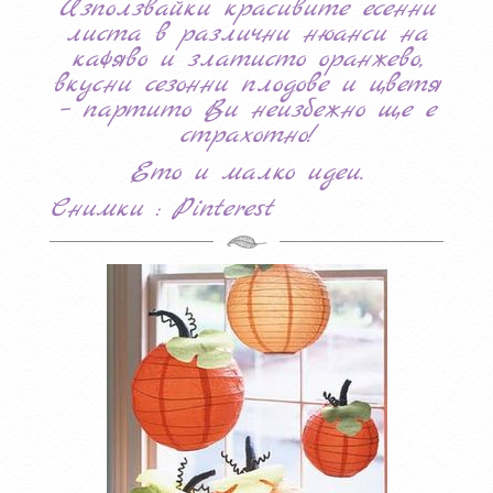
Използвайки красивите есенни
листа в различни нюанси на
кафяво и златисто оранжево,
вкусни сезонни плодове и цветя
– партито Ви неизбежно ще е
страхотно!
Ето и малко идеи.
Снимки : Pinterest