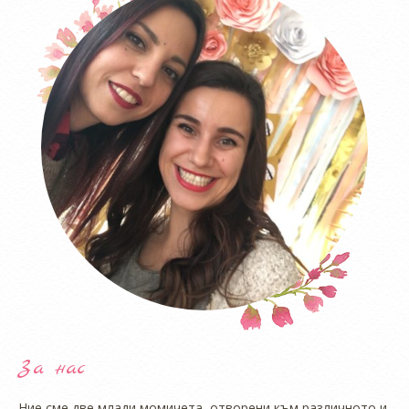
За нас
Ние сме две млади момичета, отворени към различното и