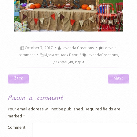
October 7, 2017
/
Lavanda Creations
/
Leave a
comment
/
Идеи от нас / Блог
/
lavandaCreations
,
декорация
,
идеи
Post navigation
Back
Next
Leave a comment
Your email address will not be published.
Required fields are
marked
*
Comment