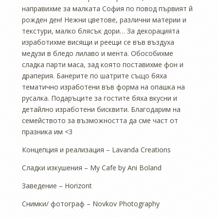
направихме за малката София по повод първият й
рожден ден! Нежни цветове, различни материи и
текстури, малко блясък дори… За декорацията
изработихме висящи и реещи се във въздуха
медузи в бледо лилаво и мента. Обособихме
сладка парти маса, зад която поставихме фон и
драперия. Банерите по шатрите също бяха
тематично изработени във форма на опашка на
русалка. Подаръците за гостите бяха вкусни и
детайлно изработени бисквити. Благодарим на
семейството за възможността да сме част от
празника им <3
Концепция и реализация – Lavanda Creations
Сладки изкушения – My Cafe by Ani Boland
Заведение – Horizont
Снимки/ фотограф – Novkov Photography