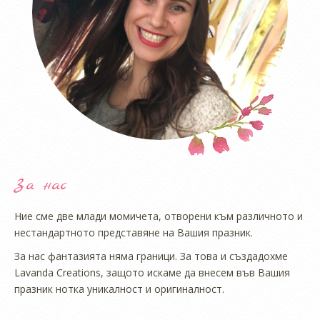
За нас
Ние сме две млади момичета, отворени към различното и
нестандартното представяне на Вашия празник.
За нас фантазията няма граници. За това и създадохме
Lavanda Creations, защото искаме да внесем във Вашия
празник нотка уникалност и оригиналност.