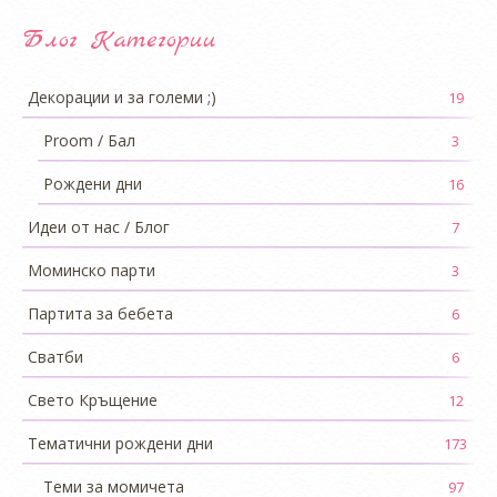
Блог Категории
Декорации и за големи ;)
19
Proom / Бал
3
Рождени дни
16
Идеи от нас / Блог
7
Моминско парти
3
Партита за бебета
6
Сватби
6
Свето Кръщение
12
Тематични рождени дни
173
Теми за момичета
97