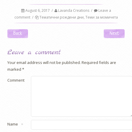
August 6, 2017
/
Lavanda Creations
/
Leave a
comment
/
Тематични рождени дни
,
Теми за момичета
Post navigation
Back
Next
Leave a comment
Your email address will not be published.
Required fields are
marked
*
Comment
Name
*