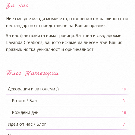
За нас
Ние сме две млади момичета, отворени към различното и
нестандартното представяне на Вашия празник.
За нас фантазията няма граници. За това и създадохме
Lavanda Creations, защото искаме да внесем във Вашия
празник нотка уникалност и оригиналност.
Блог Категории
Декорации и за големи ;)
19
Proom / Бал
3
Рождени дни
16
Идеи от нас / Блог
7