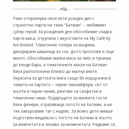
Раян отпразнува своя пети рожден ден с
страхотно парти на тема “Батман” – любимият
супер герой. За рождения ден обособихме сладка
парти маса, отрупана с вкусотиите на My Cafe by
Ani Boland. Тематични топери за мъфини,
декорирани шишенца за сок, фото пропсове и още
много. Обособихме малка маса за чипс и пуканки
до кенди бара, а тематичните маски на Батман
бяха разположени близко до малчуганите.
Украсата за детската маса също бе издържана в
темата на партито – черни тишлайфери, сет от
жълти и черни чинии, рингове за салфетки и
тематични чаши. Подаръците за малките гости
бяха фенери, отразяващи логото на Батман, а на
тях завързахме таг с надпис. За всяко дете имаше
подготвен медальон с логото на Батман в жълто
за момчетата и лилаво за момичетата. Радваме се,