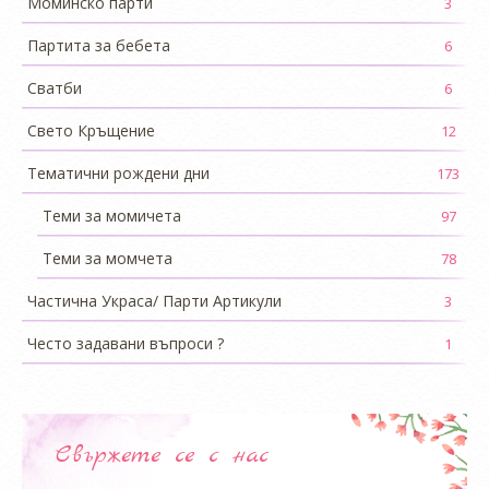
Моминско парти
3
Партита за бебета
6
Сватби
6
Свето Кръщение
12
Тематични рождени дни
173
Теми за момичета
97
Теми за момчета
78
Частична Украса/ Парти Артикули
3
Често задавани въпроси ?
1
Свържете се с нас