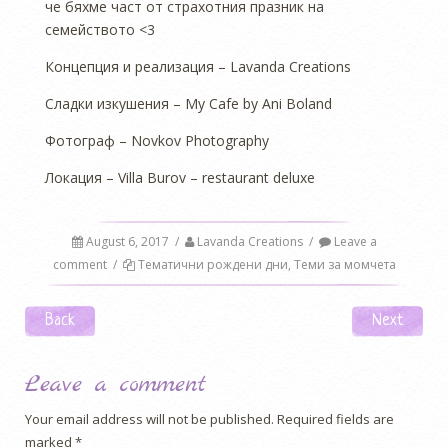
че бяхме част от страхотния празник на
семейството <3
Концепция и реализация – Lavanda Creations
Сладки изкушения – My Cafe by Ani Boland
Фотограф – Novkov Photography
Локация – Villa Burov – restaurant deluxe
August 6, 2017
/
Lavanda Creations
/
Leave a
comment
/
Тематични рождени дни
,
Теми за момчета
Post navigation
Back
Next
Leave a comment
Your email address will not be published.
Required fields are
marked
*