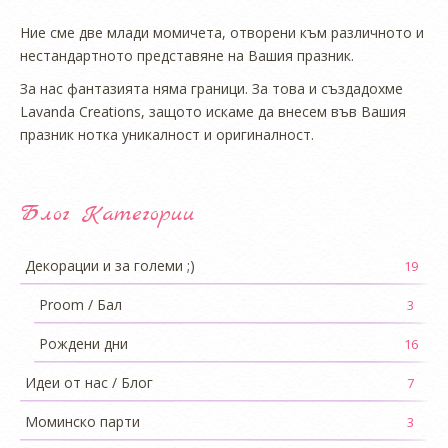
Ние сме две млади момичета, отворени към различното и
нестандартното представяне на Вашия празник.
За нас фантазията няма граници. За това и създадохме
Lavanda Creations, защото искаме да внесем във Вашия
празник нотка уникалност и оригиналност.
Блог Категории
Декорации и за големи ;)
19
Proom / Бал
3
Рождени дни
16
Идеи от нас / Блог
7
Моминско парти
3