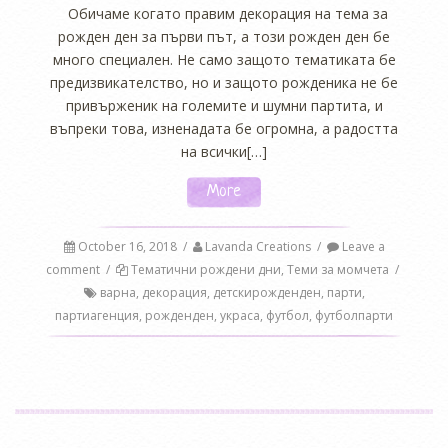
Обичаме когато правим декорация на тема за
рожден ден за първи път, а този рожден ден бе
много специален. Не само защото тематиката бе
предизвикателство, но и защото рожденика не бе
привърженик на големите и шумни партита, и
въпреки това, изненадата бе огромна, а радостта
на всички[…]
More
October 16, 2018
/
Lavanda Creations
/
Leave a
comment
/
Тематични рождени дни
,
Теми за момчета
/
варна
,
декорация
,
детскирожденден
,
парти
,
партиагенция
,
рожденден
,
украса
,
футбол
,
футболпарти