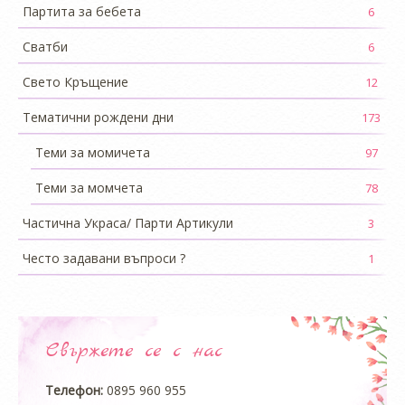
Партита за бебета
6
Сватби
6
Свето Кръщение
12
Тематични рождени дни
173
Теми за момичета
97
Теми за момчета
78
Частична Украса/ Парти Артикули
3
Често задавани въпроси ?
1
Свържете се с нас
Телефон:
0895 960 955