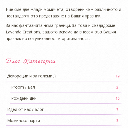
Ние сме две млади момичета, отворени към различното и
нестандартното представяне на Вашия празник.
За нас фантазията няма граници. За това и създадохме
Lavanda Creations, защото искаме да внесем във Вашия
празник нотка уникалност и оригиналност.
Блог Категории
Декорации и за големи ;)
19
Proom / Бал
3
Рождени дни
16
Идеи от нас / Блог
7
Моминско парти
3