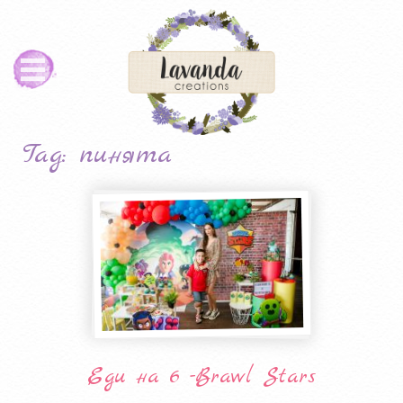
Tag: пинята
Еди на 6 -Brawl Stars