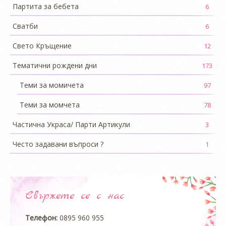
Партита за бебета
6
Сватби
6
Свето Кръщение
12
Тематични рождени дни
173
Теми за момичета
97
Теми за момчета
78
Частична Украса/ Парти Артикули
3
Често задавани въпроси ?
1
Свържете се с нас
Телефон:
0895 960 955