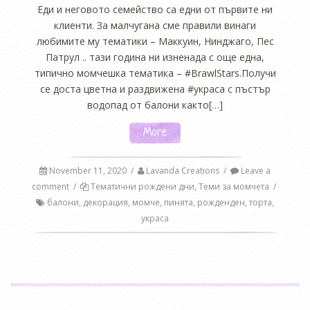
Еди и неговото семейство са едни от първите ни
клиенти. За малчугана сме правили винаги
любимите му тематики – Маккуин, Нинджаго, Пес
Патрул .. тази година ни изненада с още една,
типично момчешка тематика – #BrawlStars.Получи
се доста цветна и раздвижена #украса с пъстър
водопад от балони както[…]
More
November 11, 2020
/
Lavanda Creations
/
Leave a
comment
/
Тематични рождени дни
,
Теми за момчета
/
балони
,
декорация
,
момче
,
пинята
,
рожденден
,
торта
,
украса