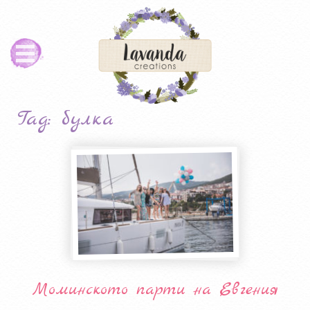
Tag: булка
Моминското парти на Евгения