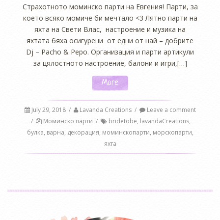
Страхотното моминско парти на Евгения! Парти, за
което всяко момиче би мечтало <3 Лятно парти на
яхта на Свети Влас, настроение и музика на
яхтата бяха осигурени от едни от най – добрите
Dj – Pacho & Pepo. Организация и парти артикули
за цялостното настроение, балони и игри,[…]
More
July 29, 2018
/
Lavanda Creations
/
Leave a comment
/
Моминско парти
/
bridetobe
,
lavandaCreations
,
булка
,
варна
,
декорация
,
моминскопарти
,
морскопарти
,
яхта