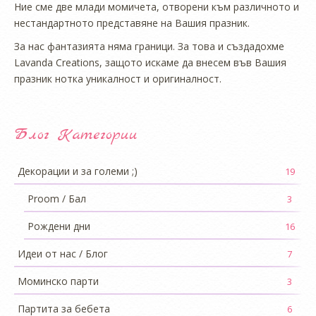
Ние сме две млади момичета, отворени към различното и
нестандартното представяне на Вашия празник.
За нас фантазията няма граници. За това и създадохме
Lavanda Creations, защото искаме да внесем във Вашия
празник нотка уникалност и оригиналност.
Блог Категории
Декорации и за големи ;)
19
Proom / Бал
3
Рождени дни
16
Идеи от нас / Блог
7
Моминско парти
3
Партита за бебета
6