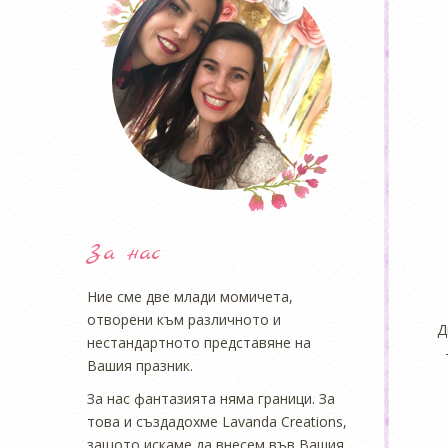
За нас
Ние сме две млади момичета,
отворени към различното и
Д
нестандартното представяне на
Вашия празник.
За нас фантазията няма граници. За
това и създадохме Lavanda Creations,
защото искаме да внесем във Вашия