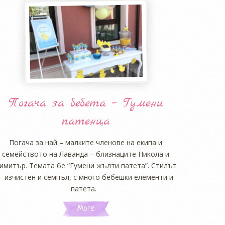
Погача за бебета – Гумени
патенца
Погача за най – малките членове на екипа и
семейството на Лаванда – близнаците Никола и
имитър. Темата бе “Гумени жълти патета”. Стилът
– изчистен и семпъл, с много бебешки елементи и
патета.
More