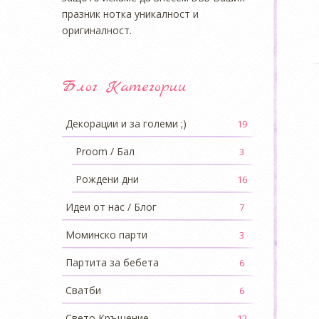
празник нотка уникалност и
оригиналност.
Блог Категории
Декорации и за големи ;)
19
Proom / Бал
3
Рождени дни
16
Идеи от нас / Блог
7
Моминско парти
3
Партита за бебета
6
Сватби
6
Свето Кръщение
12