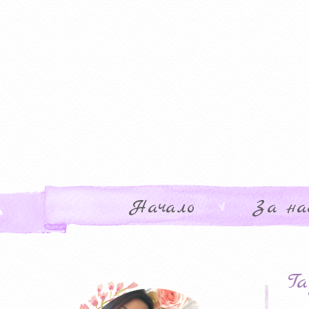
Начало
За на
Ta