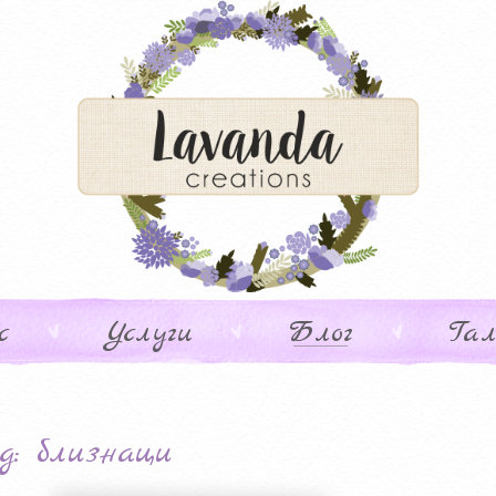
с
Услуги
Блог
Гал
g: близнаци